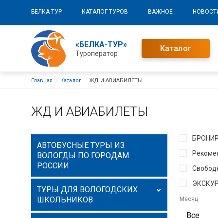
Основная навигация
БЕЛКА-ТУР
КАТАЛОГ ТУРОВ
ВАЖНОЕ
НОВОСТ
«БЕЛКА-ТУР»
Каталог
Туроператор
Строка навигации
Главная
Каталог
ЖД И АВИАБИЛЕТЫ
ЖД И АВИАБИЛЕТЫ
БРОНИ
АВТОБУСНЫЕ ТУРЫ ИЗ
Рекоме
ВОЛОГДЫ ПО ГОРОДАМ
РОССИИ
Свободн
ЭКСКУР
ТУРЫ ДЛЯ ВОЛОГОДСКИХ
ШКОЛЬНИКОВ
Месяц