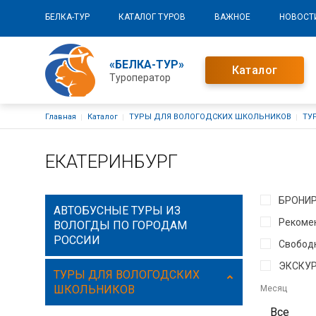
Основная навигация
БЕЛКА-ТУР
КАТАЛОГ ТУРОВ
ВАЖНОЕ
НОВОСТ
«БЕЛКА-ТУР»
Каталог
Туроператор
Строка навигации
Главная
Каталог
ТУРЫ ДЛЯ ВОЛОГОДСКИХ ШКОЛЬНИКОВ
ТУ
ЕКАТЕРИНБУРГ
БРОНИ
АВТОБУСНЫЕ ТУРЫ ИЗ
Рекоме
ВОЛОГДЫ ПО ГОРОДАМ
РОССИИ
Свободн
ЭКСКУР
ТУРЫ ДЛЯ ВОЛОГОДСКИХ
ШКОЛЬНИКОВ
Месяц