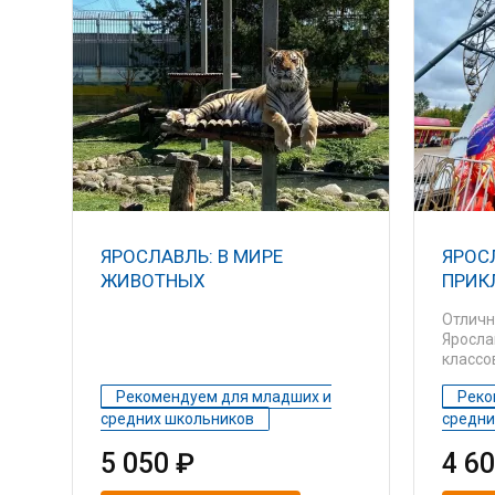
ЯРОСЛАВЛЬ: В МИРЕ
ЯРОС
ЖИВОТНЫХ
ПРИК
Отличн
Яросла
классо
Рекомендуем для младших и
Реко
средних школьников
средни
5 050 ₽
4 6