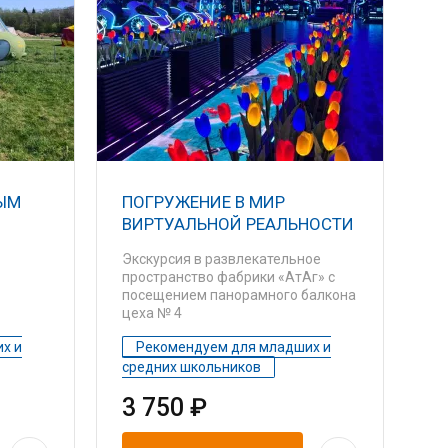
ЫМ
ПОГРУЖЕНИЕ В МИР
ВИРТУАЛЬНОЙ РЕАЛЬНОСТИ
Экскурсия в развлекательное
пространство фабрики «АтАг» с
посещением панорамного балкона
цеха № 4
х и
Рекомендуем для младших и
средних школьников
3 750 ₽