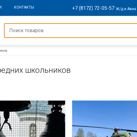
+7 (8172) 72-05-57
И
КОНТАКТЫ
Ж/д и Авиа
иков
редних школьников