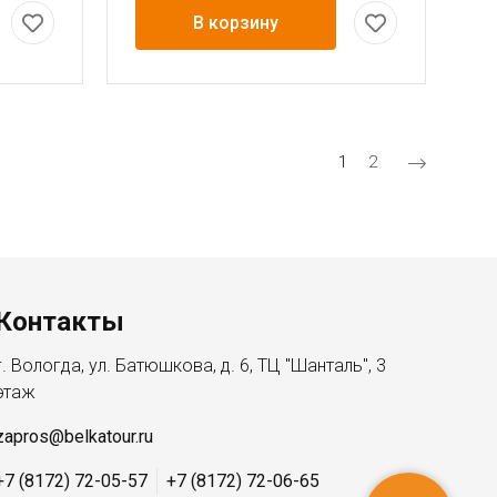
В корзину
Текущая страница
Страница
1
2
Контакты
г. Вологда, ул. Батюшкова, д. 6, ТЦ "Шанталь", 3
этаж
zapros@belkatour.ru
+7 (8172) 72-05-57
+7 (8172) 72-06-65