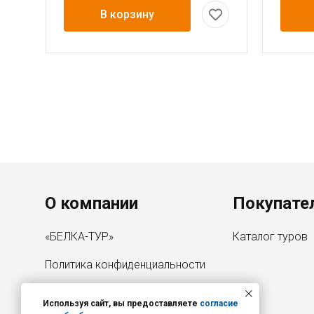
В корзину
Нумерация страниц
Menu footer
О компании
Покупате
«БЕЛКА-ТУР»
Каталог туров
Политика конфиденциальности
Согласие на обработку
персональных данных
Используя сайт, вы предоставляете
согласие