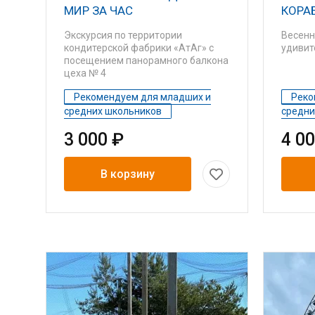
МИР ЗА ЧАС
КОРА
Экскурсия по территории
Весенн
кондитерской фабрики «АтАг» с
удивит
посещением панорамного балкона
цеха № 4
Рекомендуем для младших и
Реко
средних школьников
средни
3 000 ₽
4 0
В корзину