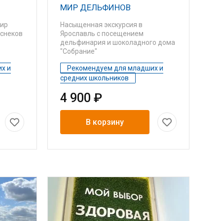
МИР ДЕЛЬФИНОВ
мир
Насыщенная экскурсия в
 снеков
Ярославль с посещением
дельфинария и шоколадного дома
"Собрание"
х и
Рекомендуем для младших и
средних школьников
4 900 ₽
В корзину