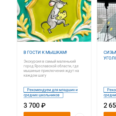
В ГОСТИ К МЫШКАМ!
СИЗЬ
УГОЛ
Экскурсия в самый маленький
город Ярославской области, где
мышиные приключения ждут на
каждом шагу
Рекомендуем для младших и
Реко
средних школьников
средни
3 700 ₽
2 6