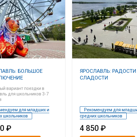
ЛАВЛЬ: БОЛЬШОЕ
ЯРОСЛАВЛЬ: РАДОСТИ
ЛЮЧЕНИЕ
СЛАДОСТИ
ый вариант поездки в
вль для школьников 3-7
в
мендуем для младших и
Рекомендуем для младши
х школьников
средних школьников
00 ₽
4 850 ₽