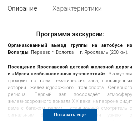
Описание
Характеристики
Программа экскурсии:
Организованный выезд группы на автобусе из
Вологды
. Переезд г. Вологда — г. Ярославль (200 км).
Посещение Ярославской детской железной дороги
и «Музея необыкновенных путешествий».
Экскурсия
проходит по трем тематических зала, посвященных
истории железнодорожного транспорта Северного
региона. Первый зал воссоздаёт атмосферу
железнодорожного вокзала XIX века: на перроне сидит
дама с багажом, рядом — станционный смотритель с
сигнальным фонарём. Здесь гости узнают о
Показать ещё
зарождении железных дорог. Второй зал оформлен
как пассажирский вагон XX века, а каждое купе
представляет отдельную композицию о Северной