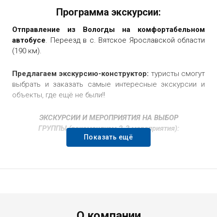
Программа экскурсии:
Отправление из Вологды на комфортабельном
автобусе
. Переезд в с. Вятское Ярославской области
(190 км).
Предлагаем экскурсию-конструктор
:
туристы смогут
выбрать и заказать самые интересные экскурсии и
объекты, где ещё не были!!
ЭКСКУРСИИ И МЕРОПРИЯТИЯ НА ВЫБОР
ГРУППЫ (рекомендуем 2-3 мероприятия):
Показать ещё
Обзорная экскурсия по селу Вятское
. Вятское —
самое красивое село России, которое поражает
своими живописными видами и где каждый сможет
погрузиться в прошлое нашей страны. «Что за село?»,
«Почему самое красивое в России?», «А что тут
интересного?» — на эти и многие другие популярные
Menu footer
О компании
вопросы об истории Вятского ответы найдутся в ходе