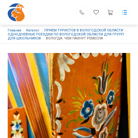
Строка навигации
Главная
Каталог
ПРИЕМ ТУРИСТОВ В ВОЛОГОДСКОЙ ОБЛАСТИ
«БЕЛКА-ТУР»
Туроператор
ОДНОДНЕВНЫЕ ПОЕЗДКИ ПО ВОЛОГОДСКОЙ ОБЛАСТИ ДЛЯ ГРУПП
ДЛЯ ШКОЛЬНИКОВ
ВОЛОГДА: ЧЕМ ПАХНУТ РЕМЕСЛА
Каталог
Основная навигация
Белка-Тур
Каталог туров
Важное
Новости
Контакты
Поиск
Личный кабинет
г. Вологда, ул. Батюшкова, д. 6, ТЦ "Шанталь", 3 этаж
zapros@belkatour.ru
+7 (8172) 72-05-57
+7 (8172) 72-06-65
Обратный вызов