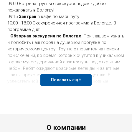
09:00 Встреча группы с экскурсоводом - добро
пожаловать в Вологду!
09:15
Завтрак
в кафе по маршруту
10:00 - 18:00 Экскурсионная программа в Вологде. В
программе дня:
- Обзорная экскурсия по Вологде
. Приглашаем узнать
и полюбить наш город на душевной прогулке по
историческому центру. Группа отправится на поиски
приключений, во время которых очутится в уникальном
городе-музее деревянной архитектуры под открытым
небом. Ребят ожидают красивые легенды и занятные
факты, прекрасные виды и интересные детали. В
Показать ещё
увлекательной экскурсии дети увидят основные
достопримечательности и услышат исторические
факты.
-
Экскурсия в уникальный музей Кружева.
Основная
его экспозиция посвящена развитию традиционного
художественного промысла Вологодчины и мировым
тенденциям развития кружевоплетения с 19 века и до
Menu footer
О компании
наших дней. В «кружевном храме» гости музея смогут