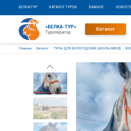
Основная навигация
БЕЛКА-ТУР
КАТАЛОГ ТУРОВ
ВАЖНОЕ
НОВОСТ
«БЕЛКА-ТУР»
Каталог
Туроператор
Строка навигации
Главная
Каталог
ТУРЫ ДЛЯ ВОЛОГОДСКИХ ШКОЛЬНИКОВ
ВО