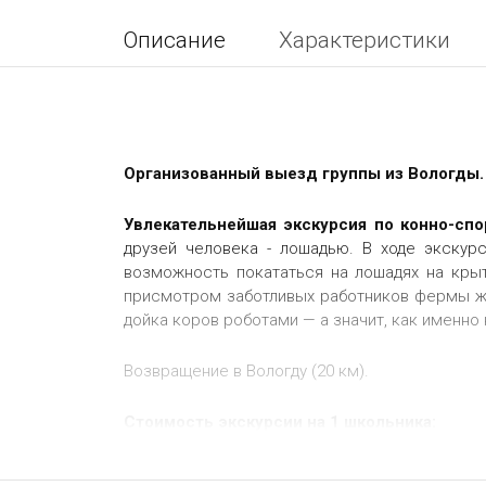
Описание
Характеристики
Организованный выезд группы из Вологды.
Увлекательнейшая экскурсия по конно-сп
друзей человека - лошадью. В ходе экскур
возможность покататься на лошадях на кры
присмотром заботливых работников фермы живу
дойка коров роботами — а значит, как именно
Возвращение в Вологду (20 км).
Стоимость
экскурсии на 1 школьника:
при группе 15-16 детей + 1 сопровождающ