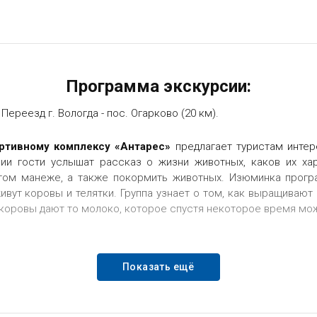
Программа
экскурсии:
Переезд г. Вологда - пос. Огарково (20 км).
ортивному комплексу «Антарес»
предлагает туристам интер
сии гости услышат рассказ о жизни животных, каков их ха
том манеже, а также покормить животных. Изюминка прог
т коровы и телятки. Группа узнает о том, как выращивают э
 коровы дают то молоко, которое спустя некоторое время мо
Показать ещё
ий бесплатно = 2800 рублей,