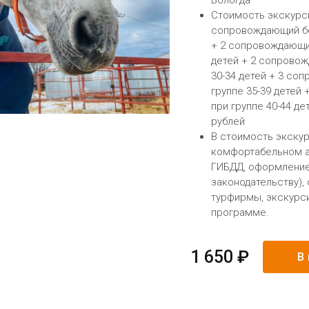
Вологда
Стоимость экскурсии
сопровождающий бес
+ 2 сопровождающих
детей + 2 сопровож
30-34 детей + 3 со
группе 35-39 детей
при группе 40-44 д
рублей
В стоимость экскур
комфортабельном а
ГИБДД, оформление
законодательству)
турфирмы, экскурс
программе.
1 650 ₽
В