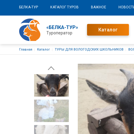
Основная навигация
БЕЛКА-ТУР
КАТАЛОГ ТУРОВ
ВАЖНОЕ
НОВОСТ
«БЕЛКА-ТУР»
Каталог
Туроператор
Строка навигации
Главная
Каталог
ТУРЫ ДЛЯ ВОЛОГОДСКИХ ШКОЛЬНИКОВ
ВО