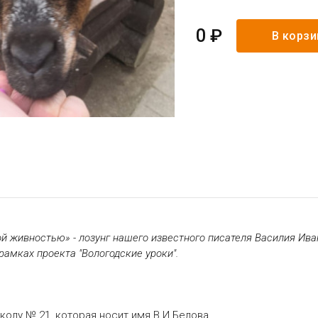
0 ₽
В корзи
 живностью» - лозунг нашего известного писателя Василия Ива
амках проекта "Вологодские уроки".
колу № 21, которая носит имя В.И.Белова.