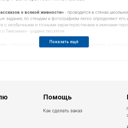
ассказов о всякой живности»
- проводится в стенах школьно
ые задания, по стендам и фотографиям легко определяют его 
я с необычными и точными характеристиками и именами героев
 Тимонихе» - родине писателя.
Показать ещё
ка»
. Наблюдение за повадками обитателей, задания на сравне
ростую житейскую мудрость, о которой он писал: «Природа и 
 в последние годы много работал писатель, появились его нов
лю
Помощь
Как сделать заказ