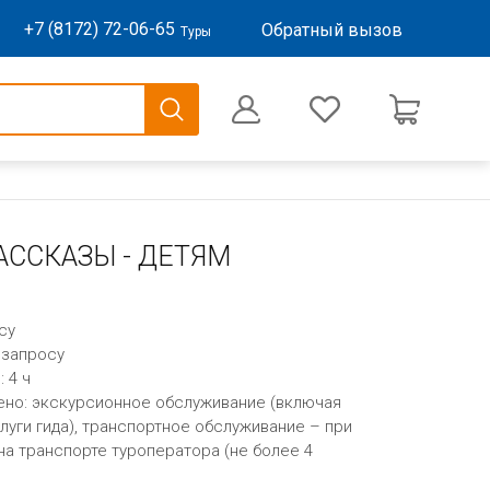
+7 (8172) 72-06-65
Обратный вызов
Туры
0
Оформление заказа
АССКАЗЫ - ДЕТЯМ
су
 запросу
 4 ч
ено: экскурсионное обслуживание (включая
слуги гида), транспортное обслуживание – при
а транспорте туроператора (не более 4