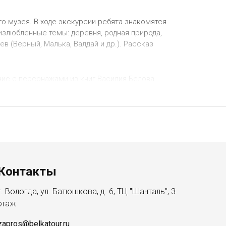
го музея. В ходе экскурсии ребята знакомятся
излюбленные темы: деревня, родная природа,
 (Верный, Малька, Валдай и др.). Рассказ
ние с персонажами из книг Василия Белова.
животные неотделимы, а мы, люди, рядом с
ые произведения, в том числе адресованные
Контакты
г. Вологда, ул. Батюшкова, д. 6, ТЦ "Шанталь", 3
этаж
zapros@belkatour.ru