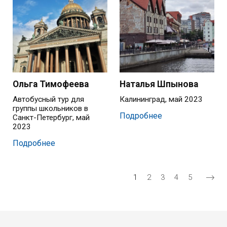
Ольга Тимофеева
Наталья Шпынова
Автобусный тур для
Калининград, май 2023
группы школьников в
Подробнее
Санкт-Петербург, май
2023
Подробнее
Нумерация страниц
Текущая страница
Страница
Страница
Страница
Страница
1
2
3
4
5