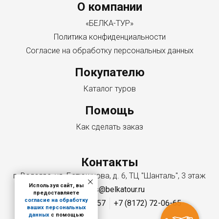
Menu footer
О компании
«БЕЛКА-ТУР»
Политика конфиденциальности
Согласие на обработку персональных данных
Покупателю
Каталог туров
Помощь
Как сделать заказ
Контакты
г. Вологда, ул. Батюшкова, д. 6, ТЦ "Шанталь", 3 этаж
Используя сайт, вы
zapros@belkatour.ru
предоставляете
согласие на обработку
+7 (8172) 72-05-57
+7 (8172) 72-06-65
ваших персональных
данных
с помощью